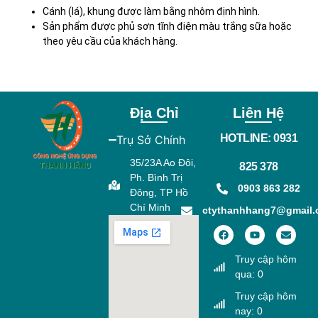
Cánh (lá), khung được làm bằng nhôm định hình.
Sản phẩm được phủ sơn tĩnh điện màu trắng sữa hoặc
theo yêu cầu của khách hàng.
Địa Chỉ
Liên Hệ
HOTLINE: 0931
Trụ Sở Chính
35/23A Ao Đôi,
825 378
Ph. Bình Trị
0903 863 282
Đông, TP Hồ
Chí Minh
ctythanhhang7@gmail
Truy cập hôm
qua: 0
Truy cập hôm
nay: 0