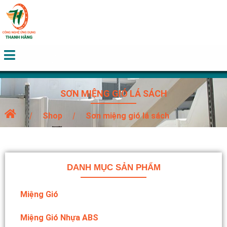
SƠN MIỆNG GIÓ LÁ SÁCH
Shop
Sơn miệng gió lá sách
DANH MỤC SẢN PHẨM
Miệng Gió
Miệng Gió Nhựa ABS