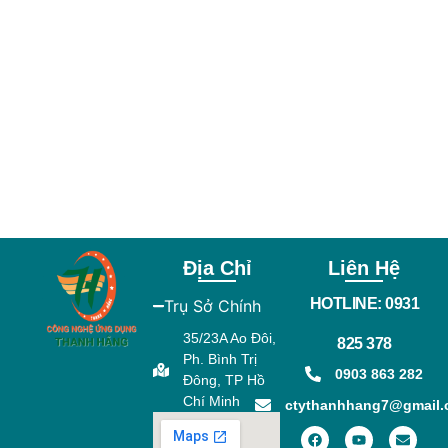
Địa Chỉ
Liên Hệ
HOTLINE: 0931
Trụ Sở Chính
35/23A Ao Đôi,
825 378
Ph. Bình Trị
0903 863 282
Đông, TP Hồ
Chí Minh
ctythanhhang7@gmail