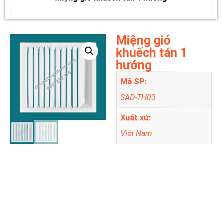
Miệng gió
khuếch tán 1
hướng
Mã SP:
SAD-TH03
Xuất xứ:
Việt Nam