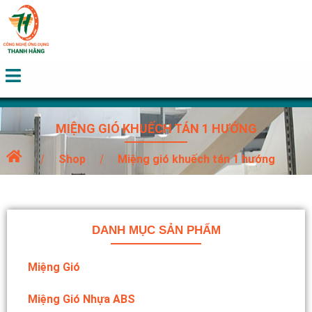
MIỆNG GIÓ KHUẾCH TÁN 1 HƯỚNG
Shop
Miệng gió khuếch tán 1 hướng
DANH MỤC SẢN PHẨM
Miệng Gió
Miệng Gió Nhựa ABS